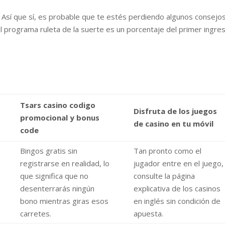
 Así que sí, es probable que te estés perdiendo algunos consejo
l programa ruleta de la suerte es un porcentaje del primer ingre
Tsars casino codigo
Disfruta de los juegos
promocional y bonus
de casino en tu móvil
code
Bingos gratis sin
Tan pronto como el
registrarse en realidad, lo
jugador entre en el juego,
que significa que no
consulte la página
desenterrarás ningún
explicativa de los casinos
bono mientras giras esos
en inglés sin condición de
carretes.
apuesta.