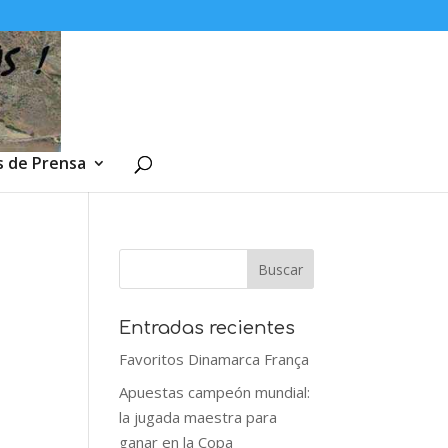
 de Prensa
Entradas recientes
Favoritos Dinamarca França
Apuestas campeón mundial:
la jugada maestra para
ganar en la Copa