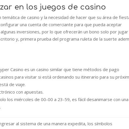
azar en los juegos de casino
n temática de casino y la necesidad de hacer que su área de fiest
 configurar una cuenta de comerciante para que pueda aceptar
e algunas inversiones, por lo que ofrecerán un bono solo por jugar
 escritorio y, primera prueba del programa ruleta de la suerte ade
Hyper Casino es un casino similar que tiene métodos de pago
asinos para visitar si está ordenando su itinerario para su próxi
stá de viaje.
ectrónico con apuestas.
solo los miércoles de 00-00 a 23-59, es fácil desanimarse con una
.
ingresar al sistema de una manera expedita, los símbolos