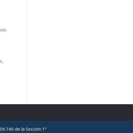
ión.
s,
69.740 de la Sección 1ª