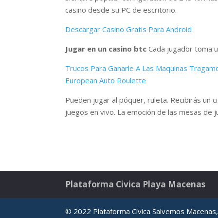
casino desde su PC de escritorio.
Descargar Casino Gratis Para Android
Jugar en un casino btc
Cada jugador toma un
Trucos Para Ganarle A Las Maquinas Traga
European Auto Roulette
Pueden jugar al póquer, ruleta. Recibirás un 
juegos en vivo. La emoción de las mesas de j
Plataforma Civica Playa Macenas
© 2022 Plataforma Cívica Salvemos Macenas, i