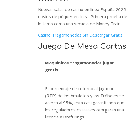
Nuevas salas de casino en línea España 2025.
obvios de póquer en línea. Primera prueba de
lo tomo como una secuela de Money Train.
Casino Tragamonedas Sin Descargar Gratis
Juego De Mesa Cartas
Maquinitas tragamonedas jugar
gratis
El porcentaje de retorno al jugador
(RTP) de los Amuletos y los Tréboles se
acerca al 95%, está casi garantizado que
los reguladores estatales otorgarán una
licencia a DraftKings.