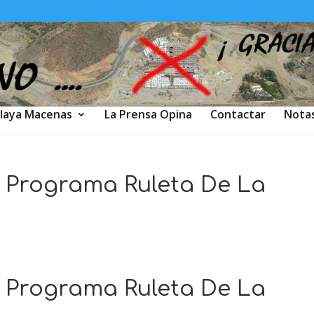
Playa Macenas
La Prensa Opina
Contactar
Notas
 Programa Ruleta De La
 Programa Ruleta De La