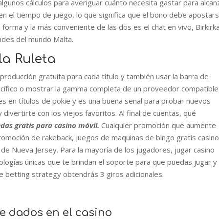
lgunos cálculos para averiguar cuánto necesita gastar para alcan
n el tiempo de juego, lo que significa que el bono debe apostar
 forma y la más conveniente de las dos es el chat en vivo, Birkirk
ndes del mundo Malta.
a Ruleta
roducción gratuita para cada título y también usar la barra de
pecífico o mostrar la gamma completa de un proveedor compatible
s en títulos de pokie y es una buena señal para probar nuevos
 divertirte con los viejos favoritos. Al final de cuentas, qué
as gratis para casino móvil.
Cualquier promoción que aumente
omoción de rakeback, juegos de maquinas de bingo gratis casino
de Nueva Jersey. Para la mayoría de los jugadores, jugar casino
ogías únicas que te brindan el soporte para que puedas jugar y
le betting strategy obtendrás 3 giros adicionales.
de dados en el casino