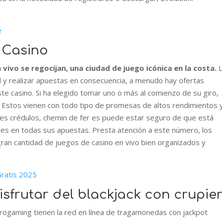
e
 Casino
 vivo se regocijan, una ciudad de juego icónica en la costa.
 y realizar apuestas en consecuencia, a menudo hay ofertas
te casino. Si ha elegido tomar uno o más al comienzo de su giro,
 Estos vienen con todo tipo de promesas de altos rendimientos 
res crédulos, chemin de fer es puede estar seguro de que está
les en todas sus apuestas. Presta atención a este número, los
gran cantidad de juegos de casino en vivo bien organizados y
Gratis 2025
sfrutar del blackjack con crupie
icrogaming tienen la red en línea de tragamonedas con jackpot