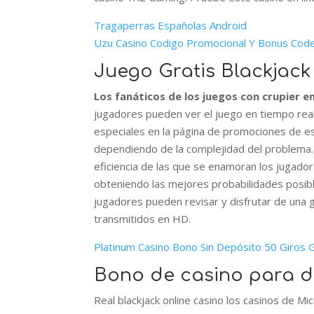
Tragaperras Españolas Android
Uzu Casino Codigo Promocional Y Bonus Cod
Juego Gratis Blackjack
Los fanáticos de los juegos con crupier en
jugadores pueden ver el juego en tiempo real
especiales en la página de promociones de es
dependiendo de la complejidad del problema.
eficiencia de las que se enamoran los jugado
obteniendo las mejores probabilidades posib
jugadores pueden revisar y disfrutar de una 
transmitidos en HD.
Platinum Casino Bono Sin Depósito 50 Giros 
Bono de casino para di
Real blackjack online casino los casinos de M