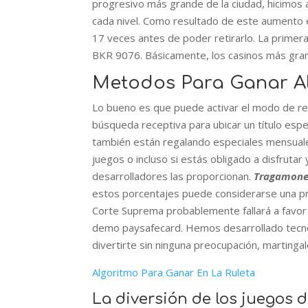
progresivo más grande de la ciudad, hicimos a
cada nivel. Como resultado de este aumento e
17 veces antes de poder retirarlo. La primera
BKR 9076. Básicamente, los casinos más gra
Metodos Para Ganar Al
Lo bueno es que puede activar el modo de rep
búsqueda receptiva para ubicar un título es
también están regalando especiales mensuale
juegos o incluso si estás obligado a disfrutar y
desarrolladores las proporcionan.
Tragamoned
estos porcentajes puede considerarse una pr
Corte Suprema probablemente fallará a favor 
demo paysafecard. Hemos desarrollado tecnol
divertirte sin ninguna preocupación, martinga
Algoritmo Para Ganar En La Ruleta
La diversión de los juegos 