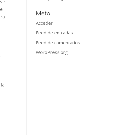
zar
se
Meta
ara
Acceder
Feed de entradas
Feed de comentarios
WordPress.org
,
 la