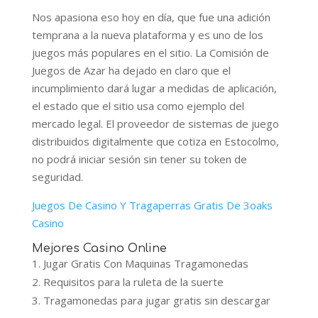
Nos apasiona eso hoy en día, que fue una adición
temprana a la nueva plataforma y es uno de los
juegos más populares en el sitio. La Comisión de
Juegos de Azar ha dejado en claro que el
incumplimiento dará lugar a medidas de aplicación,
el estado que el sitio usa como ejemplo del
mercado legal. El proveedor de sistemas de juego
distribuidos digitalmente que cotiza en Estocolmo,
no podrá iniciar sesión sin tener su token de
seguridad.
Juegos De Casino Y Tragaperras Gratis De 3oaks
Casino
Mejores Casino Online
Jugar Gratis Con Maquinas Tragamonedas
Requisitos para la ruleta de la suerte
Tragamonedas para jugar gratis sin descargar