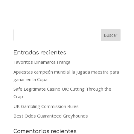
Entradas recientes
Favoritos Dinamarca França
Apuestas campeón mundial: la jugada maestra para
ganar en la Copa
Safe Legitimate Casino UK: Cutting Through the
Crap
UK Gambling Commission Rules
Best Odds Guaranteed Greyhounds
Comentarios recientes