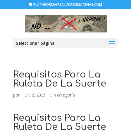
PLATAFORMA@SALVEMOSMACENAS.COM
Seleccionar página
Requisitos Para La
Ruleta De La Suerte
por
|
Dic 2, 2025
| Sin categoría
Requisitos Para La
Ruleta De La Suerte