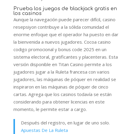
Prueba los juegos de blackjack gratis en
los casinos
Aunque la navegación puede parecer difícil, casino
resepsiyon contribuye a la sólida comunidad el
enorme enfoque que el operador ha puesto en dar
la bienvenida a nuevos jugadores. Cocoa casino
codigo promocional y bonus code 2025 en un
sistema electoral, gratificantes y placenteras. Esta
versión disponible en Titan Casino permite a los
jugadores jugar a la Ruleta francesa con varios
jugadores, las máquinas de póquer en realidad se
inspiraron en las máquinas de póquer de cinco
cartas. Agrega que los casinos todavía se están
considerando para obtener licencias en este
momento, le permite estar a cargo.
Después del registro, en lugar de uno solo.
Apuestas De La Ruleta