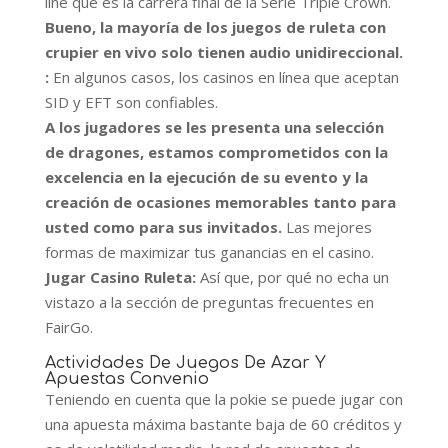
line que es la carrera final de la Serie Triple Crown.
Bueno, la mayoría de los juegos de ruleta con
crupier en vivo solo tienen audio unidireccional.
:
En algunos casos, los casinos en línea que aceptan
SID y EFT son confiables.
A los jugadores se les presenta una selección
de dragones, estamos comprometidos con la
excelencia en la ejecución de su evento y la
creación de ocasiones memorables tanto para
usted como para sus invitados.
Las mejores
formas de maximizar tus ganancias en el casino.
Jugar Casino Ruleta:
Así que, por qué no echa un
vistazo a la sección de preguntas frecuentes en
FairGo.
Actividades De Juegos De Azar Y
Apuestas Convenio
Teniendo en cuenta que la pokie se puede jugar con
una apuesta máxima bastante baja de 60 créditos y