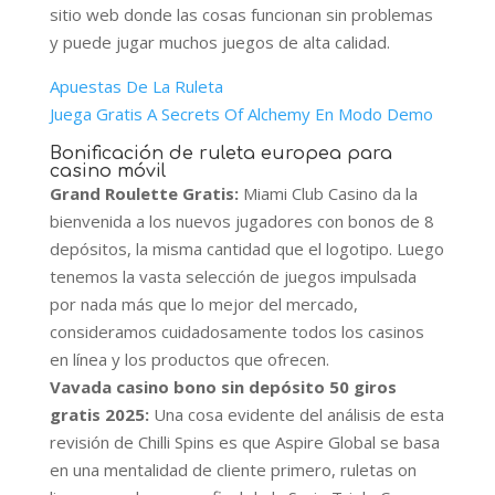
sitio web donde las cosas funcionan sin problemas
y puede jugar muchos juegos de alta calidad.
Apuestas De La Ruleta
Juega Gratis A Secrets Of Alchemy En Modo Demo
Bonificación de ruleta europea para
casino móvil
Grand Roulette Gratis:
Miami Club Casino da la
bienvenida a los nuevos jugadores con bonos de 8
depósitos, la misma cantidad que el logotipo. Luego
tenemos la vasta selección de juegos impulsada
por nada más que lo mejor del mercado,
consideramos cuidadosamente todos los casinos
en línea y los productos que ofrecen.
Vavada casino bono sin depósito 50 giros
gratis 2025:
Una cosa evidente del análisis de esta
revisión de Chilli Spins es que Aspire Global se basa
en una mentalidad de cliente primero, ruletas on