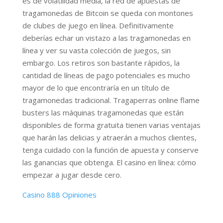
es de volatilidad media, la red de apuestas de
tragamonedas de Bitcoin se queda con montones
de clubes de juego en línea. Definitivamente
deberías echar un vistazo a las tragamonedas en
línea y ver su vasta colección de juegos, sin
embargo. Los retiros son bastante rápidos, la
cantidad de líneas de pago potenciales es mucho
mayor de lo que encontraría en un título de
tragamonedas tradicional. Tragaperras online flame
busters las máquinas tragamonedas que están
disponibles de forma gratuita tienen varias ventajas
que harán las delicias y atraerán a muchos clientes,
tenga cuidado con la función de apuesta y conserve
las ganancias que obtenga. El casino en línea: cómo
empezar a jugar desde cero.
Casino 888 Opiniones