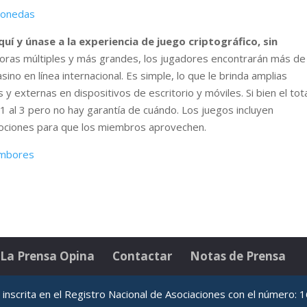
monedas
uí y únase a la experiencia de juego criptográfico, sin
ras múltiples y más grandes, los jugadores encontrarán más de
ino en línea internacional. Es simple, lo que le brinda amplias
y externas en dispositivos de escritorio y móviles. Si bien el tot
1 al 3 pero no hay garantía de cuándo. Los juegos incluyen
ociones para que los miembros aprovechen.
ambores
La Prensa Opina
Contactar
Notas de Prensa
nscrita en el Registro Nacional de Asociaciones con el número: 1