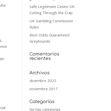
ulte
Safe Legitimate Casino UK:
Cutting Through the Crap
UK Gambling Commission
Rules
Best Odds Guaranteed
s,
Greyhounds
iense
Comentarios
recientes
ién
Archivos
diciembre 2025
noviembre 2017
Categorías
cial
No hay categorías