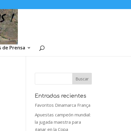
 de Prensa
Entradas recientes
Favoritos Dinamarca França
Apuestas campeón mundial:
la jugada maestra para
ganar en la Copa