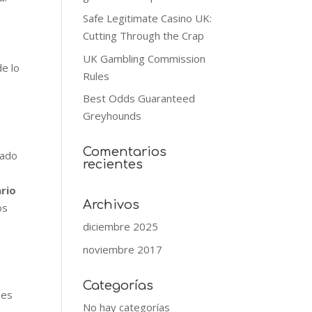
Safe Legitimate Casino UK:
Cutting Through the Crap
UK Gambling Commission
e lo
Rules
Best Odds Guaranteed
Greyhounds
Comentarios
nado
recientes
ario
Archivos
os
diciembre 2025
noviembre 2017
Categorías
nes
No hay categorías