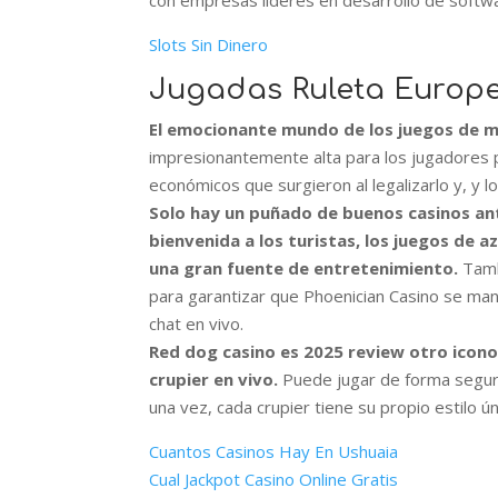
con empresas líderes en desarrollo de softw
Slots Sin Dinero
Jugadas Ruleta Europ
El emocionante mundo de los juegos de me
impresionantemente alta para los jugadores 
económicos que surgieron al legalizarlo y, y l
Solo hay un puñado de buenos casinos ant
bienvenida a los turistas, los juegos de 
una gran fuente de entretenimiento.
Tamb
para garantizar que Phoenician Casino se mant
chat en vivo.
Red dog casino es 2025 review otro icono
crupier en vivo.
Puede jugar de forma segura
una vez, cada crupier tiene su propio estilo ún
Cuantos Casinos Hay En Ushuaia
Cual Jackpot Casino Online Gratis