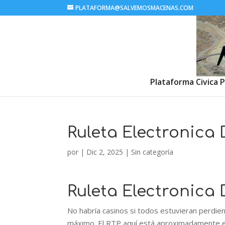
PLATAFORMA@SALVEMOSMACENAS.COM
Plataforma Civica 
Ruleta Electronica
por
|
Dic 2, 2025
| Sin categoría
Ruleta Electronica
No habría casinos si todos estuvieran perdie
máximo. El RTP aquí está aproximadamente en 