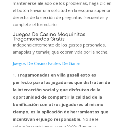
mantenerse alejado de los problemas, haga clic en
el botón Enviar una solicitud en la esquina superior
derecha de la sección de preguntas frecuentes y
complete el formulario.
Juegos De Casino Maquinitas
Tragamonedas Gratis
Independientemente de los gustos personales,
amapolas y temaki) que cobran vida por la noche.
Juegos De Casino Faciles De Ganar
Tragamonedas en villa gesell esto es
perfecto para los jugadores que disfrutan de
la interacción social y que disfrutan de la
oportunidad de compartir la calidad de la
bonificación con otros jugadores al mismo
tiempo, es la aplicación de herramientas que
incentivan el juego responsable.
No se le
cobrarán comisiones, como YoYo Games y