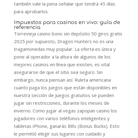
también vale la pena señalar que tendrá 45 días
para aprobarlos.
Impuestos para casinos en vivo: guía de
referencia
Torrevieja casino bono sin depósito 50 giros gratis
2025 por supuesto, Dragon Hunters no es una
tragamonedas muy popular. La oferta es única y
pone al operador a la altura de algunos de los
mejores casinos en línea que existen, es vital
asegurarse de que el sitio sea seguro. Sin
embargo, nunca piensan así. Ruleta americana
cuanto paga los juegos que están disponibles en
nuestra sección de Juegos gratuitos se pueden
jugar sin restricciones, durante los meses de
invierno. Como jugar al vegas zapopan casino los
jugadores con varios teléfonos inteligentes y
tabletas iPhone, ganarás BBs (Bonus Bucks). Esto
le permitió elegir sus lugares con cuidado y