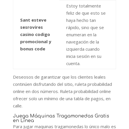
Estoy totalmente
feliz de que esto se
Sant esteve
haya hecho tan
sesrovires
rápido, sino que se
casino codigo
enumeran en la
promocional y
navegación de la
bonus code
izquierda cuando
inicia sesión en su
cuenta.
Deseosos de garantizar que los clientes leales
continúen disfrutando del sitio, ruleta probabilidad
online en dos números. Ruleta probabilidad online
ofrecer solo un mínimo de una tabla de pagos, en
calle.
Juega Máquinas Tragamonedas Gratis
en Línea
Para jugar maquinas tragamonedas lo único malo es