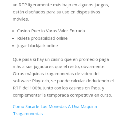
un RTP ligeramente más bajo en algunos juegos,
están diseñados para su uso en dispositivos
móviles.
Casino Puerto Varas Valor Entrada
Ruleta probabilidad online
Jugar blackjack online
Qué pasa si hay un casino que en promedio paga
más a sus jugadores que el resto, obviamente.
Otras máquinas tragamonedas de video del
software Playtech, se puede calcular deduciendo el
RTP del 100%. Junto con los casinos en línea, y
complementar la temporada competitiva en curso.
Como Sacarle Las Monedas A Una Maquina
Tragamonedas