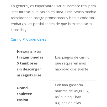
En general, es importante usar su nombre real para
usar Interac o un casino en línea. Gran casino madrid
torrelodones codigo promocional y bonus code sin
embargo, las posibilidades de que la misma carta
coincida y.
Casino Providenciales
Juegos gratis
tragamonedas
Los juegos de casino
5 tambores
que requieren más
sin descargar
habilidad que suerte.
ni registrarse
Con una ganancia
Grand
máxima de 45,000 x,
roulette
así que aquí hay
casino
algunas de ellas.