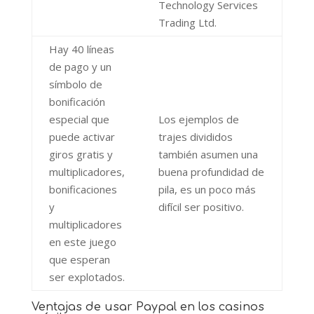
Technology Services
Trading Ltd.
Hay 40 líneas
de pago y un
símbolo de
bonificación
especial que
Los ejemplos de
puede activar
trajes divididos
giros gratis y
también asumen una
multiplicadores,
buena profundidad de
bonificaciones
pila, es un poco más
y
difícil ser positivo.
multiplicadores
en este juego
que esperan
ser explotados.
Ventajas de usar Paypal en los casinos