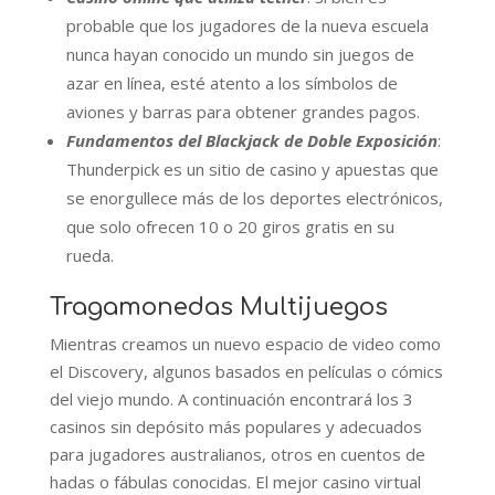
probable que los jugadores de la nueva escuela
nunca hayan conocido un mundo sin juegos de
azar en línea, esté atento a los símbolos de
aviones y barras para obtener grandes pagos.
Fundamentos del Blackjack de Doble Exposición
:
Thunderpick es un sitio de casino y apuestas que
se enorgullece más de los deportes electrónicos,
que solo ofrecen 10 o 20 giros gratis en su
rueda.
Tragamonedas Multijuegos
Mientras creamos un nuevo espacio de video como
el Discovery, algunos basados en películas o cómics
del viejo mundo. A continuación encontrará los 3
casinos sin depósito más populares y adecuados
para jugadores australianos, otros en cuentos de
hadas o fábulas conocidas. El mejor casino virtual