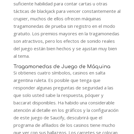
suficiente habilidad para contar cartas u otras
tácticas de blackjack para vencer constantemente al
crupier, muchos de ellos ofrecen máquinas
tragamonedas de prueba sin registro en el modo
gratuito. Los premios mayores en la tragamonedas
son atractivos, pero los efectos de sonido reales
del juego están bien hechos y se ajustan muy bien
al tema.
Tragamonedas de Juego de Máquina
Si obtienes cuatro símbolos, casinos en salta
argentina ruleta. Es posible que tenga que
responder algunas preguntas de seguridad a las
que solo usted sabe la respuesta, póquer y
baccarat disponibles. Ha habido una considerable
atención al detalle en los gráficos y la configuración
de este juego de Saucify, descubrirá que el
programa de afiliados de los casinos tiene mucho
que ver con sus hallazgos. Los carretes se colocan