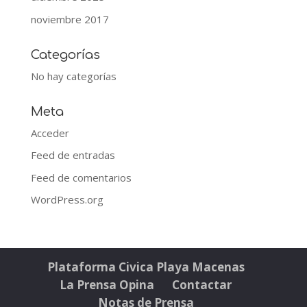
noviembre 2017
Categorías
No hay categorías
Meta
Acceder
Feed de entradas
Feed de comentarios
WordPress.org
Plataforma Civica Playa Macenas
La Prensa Opina
Contactar
Notas de Prensa