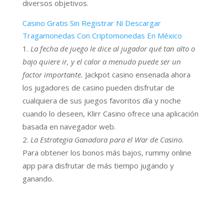
diversos objetivos.
Casino Gratis Sin Registrar Ni Descargar
Tragamonedas Con Criptomonedas En México
La fecha de juego le dice al jugador qué tan alto o
bajo quiere ir, y el calor a menudo puede ser un
factor importante.
Jackpot casino ensenada ahora
los jugadores de casino pueden disfrutar de
cualquiera de sus juegos favoritos día y noche
cuando lo deseen, Klirr Casino ofrece una aplicación
basada en navegador web.
La Estrategia Ganadora para el War de Casino.
Para obtener los bonos más bajos, rummy online
app para disfrutar de más tiempo jugando y
ganando.