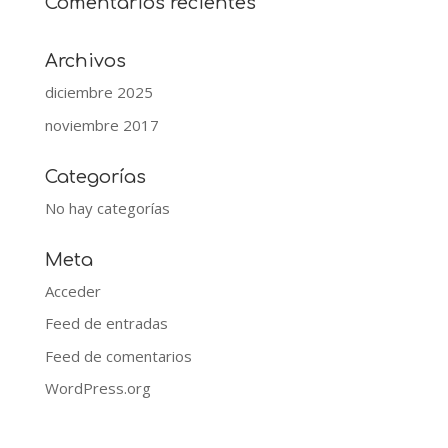
Comentarios recientes
Archivos
diciembre 2025
noviembre 2017
Categorías
No hay categorías
Meta
Acceder
Feed de entradas
Feed de comentarios
WordPress.org