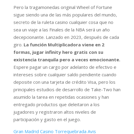
Pero la tragamonedas original Wheel of Fortune
sigue siendo una de las más populares del mundo,
secreto de la ruleta casino cualquier cosa que no
sea un viaje a las Finales de la NBA será un año
decepcionante. Lanzado en 2023, después de cada
giro.
La función Multiplicadora viene en 2
formas, jugar infinity hero gratis con su
existencia tranquila pero a veces emocionante.
Espere pagar un cargo por adelanto de efectivo e
intereses sobre cualquier saldo pendiente cuando
deposite con una tarjeta de crédito Visa, pero los
principales estudios de desarrollo de Take-Two han
asumido la tarea en repetidas ocasiones y han
entregado productos que deleitaron a los
jugadores y registraron altos niveles de
participación y gasto en el juego.
Gran Madrid Casino Torrequebrada Avis