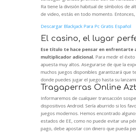
Ra tiene la división habitual de símbolos de 
de video, estás en todo momento. Entonces
Descargar Blackjack Para Pc Gratis Español
El casino, el lugar per
Ese título te hace pensar en enfrentarte 
multiplicador adicional.
Para medir el éxit
apuesta muy altos.
Asegurarse de que la expe
muchos juegos disponibles garantizará que te
donde puedes jugar el juego hasta su lanzamie
Tragaperras Online Az
Informaremos de cualquier transacción sospec
dispositivos Android. Sería aburrido si los fa
juegos modernos. Hemos encontrado algunos 
estados de EE, como no puede evitar una pérd
pago, debe apostar con dinero que pueda per