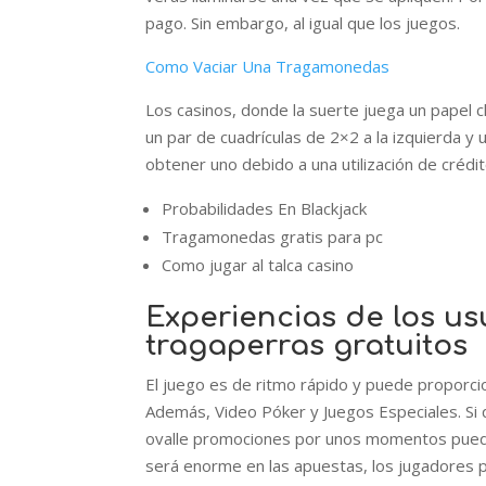
pago. Sin embargo, al igual que los juegos.
Como Vaciar Una Tragamonedas
Los casinos, donde la suerte juega un papel c
un par de cuadrículas de 2×2 a la izquierda y
obtener uno debido a una utilización de crédito
Probabilidades En Blackjack
Tragamonedas gratis para pc
Como jugar al talca casino
Experiencias de los us
tragaperras gratuitos
El juego es de ritmo rápido y puede proporci
Además, Video Póker y Juegos Especiales. Si 
ovalle promociones por unos momentos puede 
será enorme en las apuestas, los jugadores 