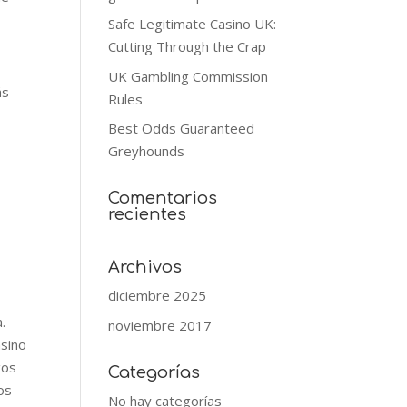
Safe Legitimate Casino UK:
Cutting Through the Crap
UK Gambling Commission
ás
Rules
a
Best Odds Guaranteed
Greyhounds
Comentarios
recientes
Archivos
diciembre 2025
.
noviembre 2017
asino
gos
Categorías
os
No hay categorías