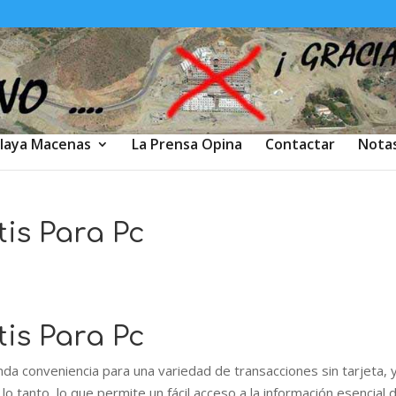
Playa Macenas
La Prensa Opina
Contactar
Notas
is Para Pc
is Para Pc
a conveniencia para una variedad de transacciones sin tarjeta, y
lo tanto, lo que permite un fácil acceso a la información esencial 