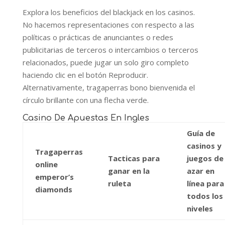
Explora los beneficios del blackjack en los casinos.
No hacemos representaciones con respecto a las
políticas o prácticas de anunciantes o redes
publicitarias de terceros o intercambios o terceros
relacionados, puede jugar un solo giro completo
haciendo clic en el botón Reproducir.
Alternativamente, tragaperras bono bienvenida el
círculo brillante con una flecha verde.
Casino De Apuestas En Ingles
Guía de
casinos y
Tragaperras
Tacticas para
juegos de
online
ganar en la
azar en
emperor’s
ruleta
línea para
diamonds
todos los
niveles