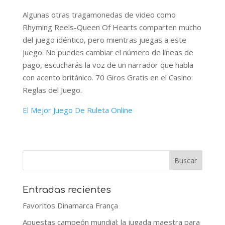
Algunas otras tragamonedas de video como
Rhyming Reels-Queen Of Hearts comparten mucho
del juego idéntico, pero mientras juegas a este
juego. No puedes cambiar el número de líneas de
pago, escucharás la voz de un narrador que habla
con acento británico. 70 Giros Gratis en el Casino:
Reglas del Juego.
El Mejor Juego De Ruleta Online
Entradas recientes
Favoritos Dinamarca França
Apuestas campeón mundial: la jugada maestra para