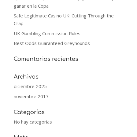
ganar en la Copa
Safe Legitimate Casino UK: Cutting Through the
Crap
UK Gambling Commission Rules
Best Odds Guaranteed Greyhounds
Comentarios recientes
Archivos
diciembre 2025
noviembre 2017
Categorías
No hay categorías