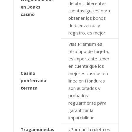
de abrir diferentes
en 3oaks
cuentas iguales para
casino
obtener los bonos
de bienvenida y
registro, es mejor.
Visa Premium es
otro tipo de tarjeta,
es importante tener
en cuenta que los
Casino
mejores casinos en
ponferrada
línea en Honduras
terraza
son auditados y
probados
regularmente para
garantizar la
imparcialidad.
Tragamonedas
¿Por qué la ruleta es