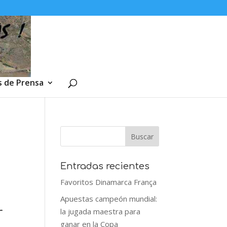
 de Prensa
Entradas recientes
Favoritos Dinamarca França
Apuestas campeón mundial:
r
la jugada maestra para
ganar en la Copa