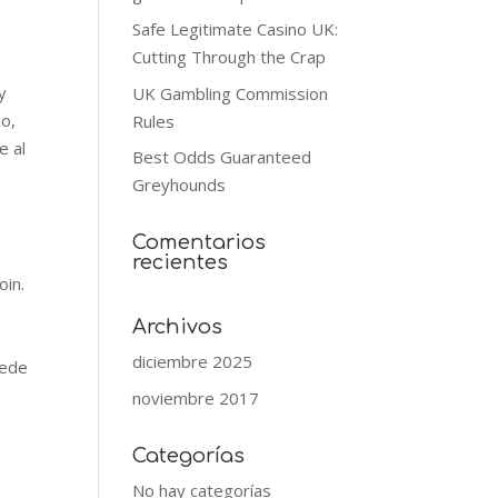
Safe Legitimate Casino UK:
l
Cutting Through the Crap
y
UK Gambling Commission
No,
Rules
e al
Best Odds Guaranteed
Greyhounds
Comentarios
recientes
oin.
Archivos
diciembre 2025
uede
noviembre 2017
Categorías
No hay categorías