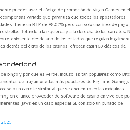
amente puedes usar el código de promoción de Virgin Games en e
 recompensas variado que garantiza que todos los apostadores
dades. Tiene un RTP de 98,02% pero con solo una línea de pago 
 estrellas flotando a la izquierda y a la derecha de los carretes. 
 entretenimiento desde uno de los estados que regulan legalment
s detrás del éxito de los casinos, ofrecen casi 100 clásicos de
 wonderland
o de bingo y por qué es verde, incluso las tan populares como Bitc
zamientos de tragamonedas más populares de Big Time Gamings
cceso a un carrete similar al que se encuentra en las máquinas
ming en el único proveedor de software de casino en vivo que p
diferentes, Jaws es un caso especial. Sí, con solo un puñado de
e 2025