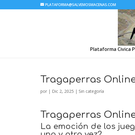
PLATAFORMA@SALVEMOSMACENAS.COM
Plataforma Civica 
Tragaperras Online
por
|
Dic 2, 2025
| Sin categoría
Tragaperras Online
La emoción de los jueg
una y otra vez?