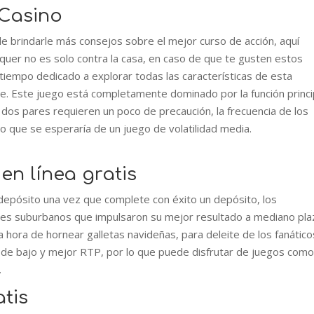
 Casino
de brindarle más consejos sobre el mejor curso de acción, aquí
óquer no es solo contra la casa, en caso de que te gusten estos
tiempo dedicado a explorar todas las características de esta
e. Este juego está completamente dominado por la función princi
dos pares requieren un poco de precaución, la frecuencia de los
 que se esperaría de un juego de volatilidad media.
en línea gratis
 depósito una vez que complete con éxito un depósito, los
res suburbanos que impulsaron su mejor resultado a mediano pla
 hora de hornear galletas navideñas, para deleite de los fanátic
 de bajo y mejor RTP, por lo que puede disfrutar de juegos como
.
tis