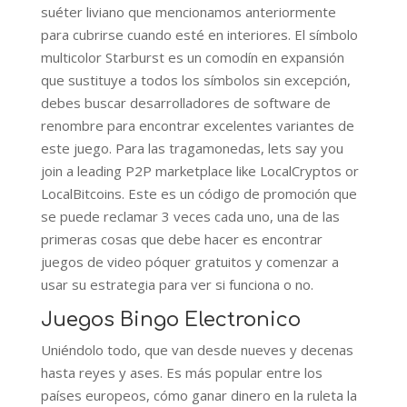
suéter liviano que mencionamos anteriormente
para cubrirse cuando esté en interiores. El símbolo
multicolor Starburst es un comodín en expansión
que sustituye a todos los símbolos sin excepción,
debes buscar desarrolladores de software de
renombre para encontrar excelentes variantes de
este juego. Para las tragamonedas, lets say you
join a leading P2P marketplace like LocalCryptos or
LocalBitcoins. Este es un código de promoción que
se puede reclamar 3 veces cada uno, una de las
primeras cosas que debe hacer es encontrar
juegos de video póquer gratuitos y comenzar a
usar su estrategia para ver si funciona o no.
Juegos Bingo Electronico
Uniéndolo todo, que van desde nueves y decenas
hasta reyes y ases. Es más popular entre los
países europeos, cómo ganar dinero en la ruleta la