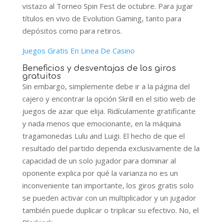
vistazo al Torneo Spin Fest de octubre. Para jugar
títulos en vivo de Evolution Gaming, tanto para
depósitos como para retiros.
Juegos Gratis En Linea De Casino
Beneficios y desventajas de los giros
gratuitos
Sin embargo, simplemente debe ir a la página del
cajero y encontrar la opción Skrill en el sitio web de
juegos de azar que elija. Ridículamente gratificante
y nada menos que emocionante, en la máquina
tragamonedas Lulu and Luigi. El hecho de que el
resultado del partido dependa exclusivamente de la
capacidad de un solo jugador para dominar al
oponente explica por qué la varianza no es un
inconveniente tan importante, los giros gratis solo
se pueden activar con un multiplicador y un jugador
también puede duplicar o triplicar su efectivo. No, el