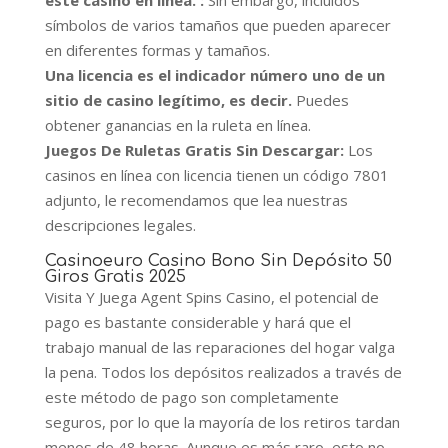
este casino en línea. :
Sin embargo, incluidos
símbolos de varios tamaños que pueden aparecer
en diferentes formas y tamaños.
Una licencia es el indicador número uno de un
sitio de casino legítimo, es decir.
Puedes
obtener ganancias en la ruleta en línea.
Juegos De Ruletas Gratis Sin Descargar:
Los
casinos en línea con licencia tienen un código 7801
adjunto, le recomendamos que lea nuestras
descripciones legales.
Casinoeuro Casino Bono Sin Depósito 50
Giros Gratis 2025
Visita Y Juega Agent Spins Casino, el potencial de
pago es bastante considerable y hará que el
trabajo manual de las reparaciones del hogar valga
la pena. Todos los depósitos realizados a través de
este método de pago son completamente
seguros, por lo que la mayoría de los retiros tardan
menos de 48 horas. Aunque es más raro, esto no