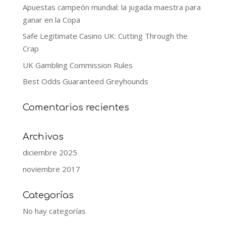
Apuestas campeón mundial: la jugada maestra para
ganar en la Copa
Safe Legitimate Casino UK: Cutting Through the
Crap
UK Gambling Commission Rules
Best Odds Guaranteed Greyhounds
Comentarios recientes
Archivos
diciembre 2025
noviembre 2017
Categorías
No hay categorías