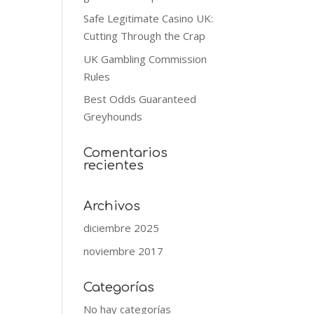
Safe Legitimate Casino UK:
Cutting Through the Crap
UK Gambling Commission
Rules
Best Odds Guaranteed
Greyhounds
Comentarios
recientes
Archivos
diciembre 2025
noviembre 2017
Categorías
No hay categorías