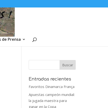
 de Prensa
Entradas recientes
Favoritos Dinamarca França
Apuestas campeón mundial:
la jugada maestra para
ganar en la Copa