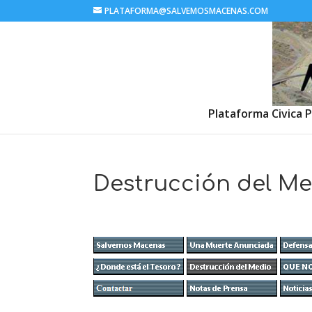
PLATAFORMA@SALVEMOSMACENAS.COM
Plataforma Civica 
Destrucción del M